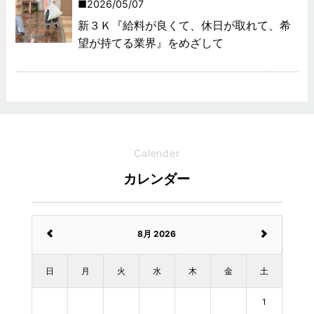
2026/05/07
新３Ｋ『給料が良くて、休日が取れて、希
望が持てる業界』をめざして
Calender
カレンダー
8月 2026
日
月
火
水
木
金
土
1